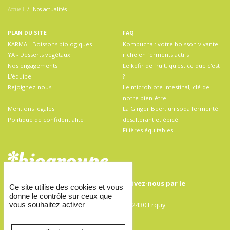
Accueil
Nos actualités
PLAN DU SITE
FAQ
KARMA - Boissons biologiques
Kombucha : votre boisson vivante
YA - Desserts végétaux
riche en ferments actifs
Nos engagements
Le kéfir de fruit, qu'est ce que c'est
L'équipe
?
Rejoignez-nous
Le microbiote intestinal, clé de
__
notre bien-être
Mentions légales
La Ginger Beer, un soda fermenté
Politique de confidentialité
désaltérant et épicé
Filières équitables
Pour toute demande de contact, écrivez-nous par
le
Ce site utilise des cookies et vous
formulaire de contact
donne le contrôle sur ceux que
Biogroupe SAS, 11 rue Robert Surcouf, 22430 Erquy
vous souhaitez activer
Tél : +33(0)2 96 71 41 64