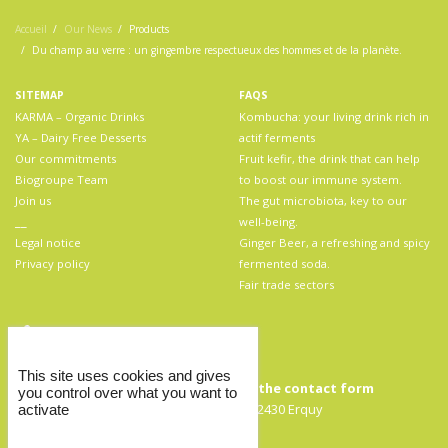
Accueil
Our News
Products
Du champ au verre : un gingembre respectueux des hommes et de la planète.
SITEMAP
FAQS
KARMA – Organic Drinks
Kombucha: your living drink rich in
YA – Dairy Free Desserts
actif ferments
Our commitments
Fruit kefir, the drink that can help
Biogroupe Team
to boost our immune system.
Join us
The gut microbiota, key to our
__
well-being.
Legal notice
Ginger Beer, a refreshing and spicy
Privacy policy
fermented soda.
Fair trade sectors
This site uses cookies and gives
For any contact request, write us by
the contact form
you control over what you want to
Biogroupe SAS, 11 rue Robert Surcouf, 22430 Erquy
activate
Phone : +33(0)2 96 71 41 64