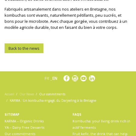
Fabriqués artisanalement dans nos ateliers en Bretagne, nos
kombuchas sont vivants, naturellement pétillants, peu sucrés, et
bons pour le microbiote. Avec chaque gorgée, vous contribuez à un
modèle agricole durable, tout en faisant du bien à votre corps.
Back to the news
FR
EN
Accueil
Our News
Our commitments
KARMA : Un kombucha engagé, du Darjeeling à la Bretagne
SITEMAP
FAQS
KARMA – Organic Drinks
Kombucha: your living drink rich in
YA – Dairy Free Desserts
actif ferments
Our commitments
Fruit kefir, the drink that can help