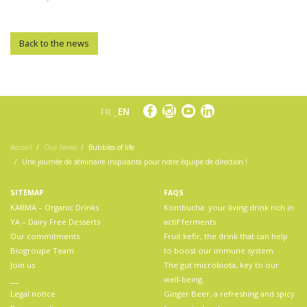
Back to the news
FR
EN
Accueil
Our News
Bubbles of life
Une journée de séminaire inspirante pour notre équipe de direction !
SITEMAP
FAQS
KARMA – Organic Drinks
Kombucha: your living drink rich in
YA – Dairy Free Desserts
actif ferments
Our commitments
Fruit kefir, the drink that can help
Biogroupe Team
to boost our immune system.
Join us
The gut microbiota, key to our
__
well-being.
Legal notice
Ginger Beer, a refreshing and spicy