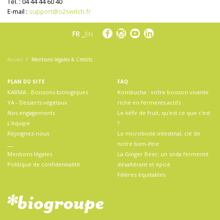
Tél. : 04 44 44 60 40
E-mail :
support@o2switch.fr
FR
EN
Accueil
Mentions légales & Crédits
PLAN DU SITE
FAQ
KARMA - Boissons biologiques
Kombucha : votre boisson vivante
YA - Desserts végétaux
riche en ferments actifs
Nos engagements
Le kéfir de fruit, qu'est ce que c'est
L'équipe
?
Rejoignez-nous
Le microbiote intestinal, clé de
__
notre bien-être
Mentions légales
La Ginger Beer, un soda fermenté
Politique de confidentialité
désaltérant et épicé
Filières équitables