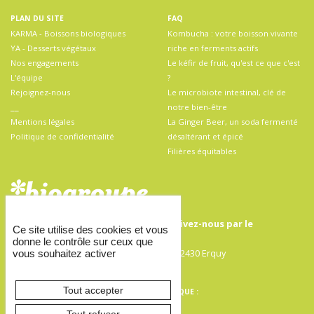
PLAN DU SITE
FAQ
KARMA - Boissons biologiques
Kombucha : votre boisson vivante
YA - Desserts végétaux
riche en ferments actifs
Nos engagements
Le kéfir de fruit, qu'est ce que c'est
L'équipe
?
Rejoignez-nous
Le microbiote intestinal, clé de
__
notre bien-être
Mentions légales
La Ginger Beer, un soda fermenté
Politique de confidentialité
désaltérant et épicé
Filières équitables
Pour toute demande de contact, écrivez-nous par
le
Ce site utilise des cookies et vous
formulaire de contact
donne le contrôle sur ceux que
Biogroupe SAS, 11 rue Robert Surcouf, 22430 Erquy
vous souhaitez activer
Tél : +33(0)2 96 71 41 64
Tout accepter
DÉCOUVREZ NOS COMPTES INSTA PAR MARQUE :
@karma.kombucha
|
@ya.desserts